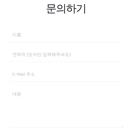
문의하기
성
함
*
연
락
처
E
-
M
Y
a
o
i
u
l
r
주
M
소
e
*