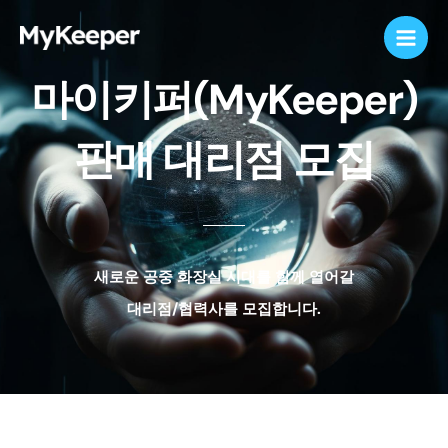
콘
Main
텐
Men
츠
마이키퍼(MyKeeper)
로
건
너
판매 대리점 모집
뛰
기
새로운 공중 화장실 시대를 함께 열어갈
대리점/협력사를 모집합니다.